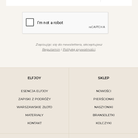
Zapisując się do newslettera, akceptujesz
Regulamin
i
Politykę prywatności
.
ELFJOY
SKLEP
ESENCJA ELFJOY
NOWOŚCI
ZAPISKI Z PODRÓŻY
PIERŚCIONKI
WARSZAWSKIE ZŁOTO
NASZYJNIKI
MATERIAŁY
BRANSOLETKI
KONTAKT
KOLCZYKI