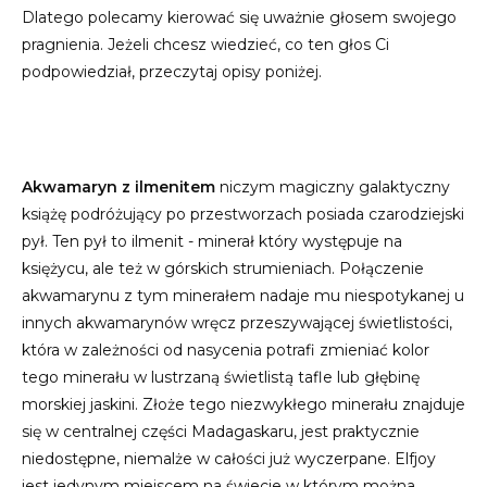
Dlatego polecamy kierować się uważnie głosem swojego
pragnienia. Jeżeli chcesz wiedzieć, co ten głos Ci
podpowiedział, przeczytaj opisy poniżej.
Akwamaryn z ilmenitem
niczym magiczny galaktyczny
książę podróżujący po przestworzach posiada czarodziejski
pył. Ten pył to ilmenit - minerał który występuje na
księżycu, ale też w górskich strumieniach. Połączenie
akwamarynu z tym minerałem nadaje mu niespotykanej u
innych akwamarynów wręcz przeszywającej świetlistości,
która w zależności od nasycenia potrafi zmieniać kolor
tego minerału w lustrzaną świetlistą tafle lub głębinę
morskiej jaskini. Złoże tego niezwykłego minerału znajduje
się w centralnej części Madagaskaru, jest praktycznie
niedostępne, niemalże w całości już wyczerpane. Elfjoy
jest jedynym miejscem na świecie w którym można