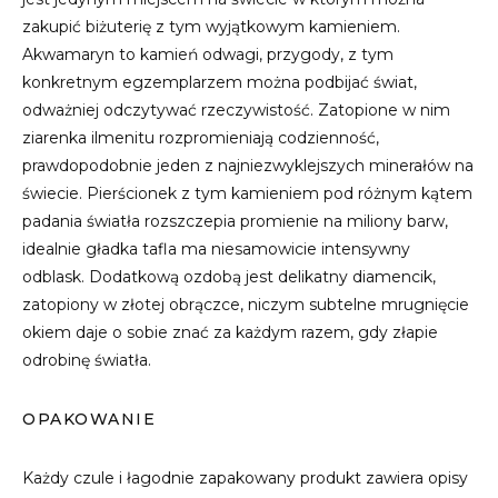
zakupić biżuterię z tym wyjątkowym kamieniem.
Akwamaryn to kamień odwagi, przygody, z tym
konkretnym egzemplarzem można podbijać świat,
odważniej odczytywać rzeczywistość. Zatopione w nim
ziarenka ilmenitu rozpromieniają codzienność,
prawdopodobnie jeden z najniezwyklejszych minerałów na
świecie. Pierścionek z tym kamieniem pod różnym kątem
padania światła rozszczepia promienie na miliony barw,
idealnie gładka tafla ma niesamowicie intensywny
odblask. Dodatkową ozdobą jest delikatny diamencik,
zatopiony w złotej obrączce, niczym subtelne mrugnięcie
okiem daje o sobie znać za każdym razem, gdy złapie
odrobinę światła.
OPAKOWANIE
Każdy czule i łagodnie zapakowany produkt zawiera opisy