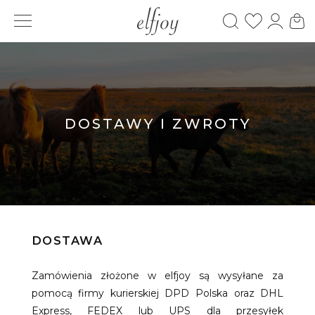
DOSTAWY I ZWROTY
DOSTAWA
Zamówienia złożone w elfjoy są wysyłane za
pomocą firmy kurierskiej DPD Polska oraz DHL
Express, FEDEX lub UPS dla przesyłek