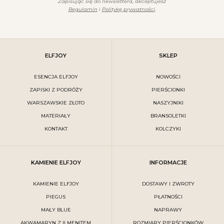
Zapisując się do newslettera, akceptujesz
Regulamin
i
Politykę prywatności
.
ELFJOY
SKLEP
ESENCJA ELFJOY
NOWOŚCI
ZAPISKI Z PODRÓŻY
PIERŚCIONKI
WARSZAWSKIE ZŁOTO
NASZYJNIKI
MATERIAŁY
BRANSOLETKI
KONTAKT
KOLCZYKI
KAMIENIE ELFJOY
INFORMACJE
KAMIENIE ELFJOY
DOSTAWY I ZWROTY
PIEGUS
PŁATNOŚCI
MAŁY BLUE
NAPRAWY
AKWAMARYN Z ILMENITEM
ROZMIARY PIERŚCIONKÓW