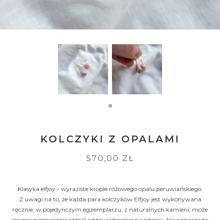
KOLCZYKI Z OPALAMI
570,00 ZŁ
Klasyka elfjoy - wyraziste krople różowego opalu peruwiańskiego.
Z uwagi na to, że każda para kolczyków Elfjoy jest wykonywana
ręcznie, w pojedynczym egzemplarzu, z naturalnych kamieni, może
się ona nieznacznie różnić od tej widocznej na zdjęciu. Nie oznacza to