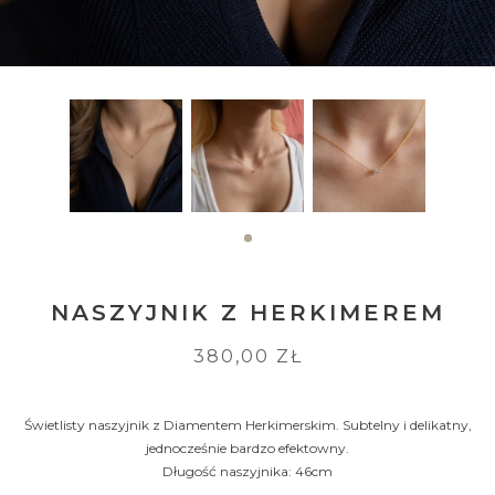
NASZYJNIK Z HERKIMEREM
380,00 ZŁ
Świetlisty naszyjnik z Diamentem Herkimerskim. Subtelny i delikatny,
jednocześnie bardzo efektowny.
Długość naszyjnika: 46cm