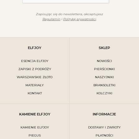
Zapisując się do newslettera, akceptujesz
Regulamin
i
Politykę prywatności
.
ELFJOY
SKLEP
ESENCJA ELFJOY
NOWOŚCI
ZAPISKI Z PODRÓŻY
PIERŚCIONKI
WARSZAWSKIE ZŁOTO
NASZYJNIKI
MATERIAŁY
BRANSOLETKI
KONTAKT
KOLCZYKI
KAMIENIE ELFJOY
INFORMACJE
KAMIENIE ELFJOY
DOSTAWY I ZWROTY
PIEGUS
PŁATNOŚCI