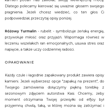
kamień potrafi nas zawołać swoją wewnętrzną mocą.
Dlatego polecamy kierować się uważnie głosem swojego
pragnienia. Jeżeli chcesz wiedzieć, co ten głos Ci
podpowiedział, przeczytaj opisy poniżej.
Różowy Turmalin
- rubelit - symbolizuje żeńską energię,
przywołuje miłość oraz przyjaźń. Wspomaga również w
leczeniu wszelakich ran emocjonalnych, usuwa stres oraz
napięcie, a także uczy codziennej radości.
OPAKOWANIE
Każdy czule i łagodnie zapakowany produkt zawiera opisy
kamieni. Jeżeli wybierzesz opcje "zapakuj na prezent", do
Twojego zamówienia dołączymy piękną torebkę z
sezonowym zdjęciem autorstwa Kasi. Chcemy, żeby
moment otrzymania Twojej przesyłki od elfjoy był
przyjemną chwilą, taką, w której można się zatrzymać i