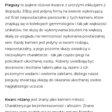
Piegusy
to piękne różowe kwarce z uroczymi inkluzjami z
diopsydu. Elfjoy jest jedyną firmą na świecie wykonującą
od 15 lat niepowtarzalne pierścionki z tych kamieni, które
znajdują się w kolekcjach gemmologów i tak jak większość
unikatów, nie służą do wykonywania biżuterii na większą
skalę ze względu na niemożność wykonania powtarzalnej
serii. Każdy kamień jest jedyny w swoim rodzaju,
niepowtarzalny, a jego pozorne skazy świadczą o
niezwykłym charakterze - tak jak często piegi na
policzkach ukochanej osoby. Kobiety uwielbiają być
docenione i kochane takimi jakie są, razem z ich
pozornymi wadami i wieloma zaletami, dlatego nasze
piegusy stwarzają okazję do okazania ukochanej osobie
najgłębszego uczucia.
Kwarc różany
jest znany jako kamień miłości.
Charakteryzuje bezinteresowność i altruizm. Znane