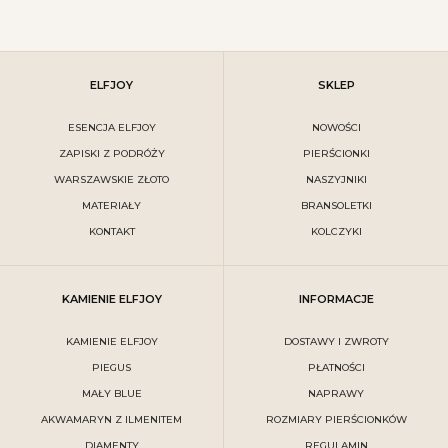
ELFJOY
SKLEP
ESENCJA ELFJOY
NOWOŚCI
ZAPISKI Z PODRÓŻY
PIERŚCIONKI
WARSZAWSKIE ZŁOTO
NASZYJNIKI
MATERIAŁY
BRANSOLETKI
KONTAKT
KOLCZYKI
KAMIENIE ELFJOY
INFORMACJE
KAMIENIE ELFJOY
DOSTAWY I ZWROTY
PIEGUS
PŁATNOŚCI
MAŁY BLUE
NAPRAWY
AKWAMARYN Z ILMENITEM
ROZMIARY PIERŚCIONKÓW
DIAMENTY
REGULAMIN