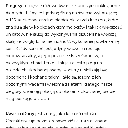
Piegusy
to piękne różowe kwarce z uroczymi inkluzjami z
diopsydu. Elfjoy jest jedyną firmą na świecie wykonującą
od 15 lat niepowtarzalne pierścionki z tych kamieni, które
znajdują się w kolekcjach gemmologów i tak jak większość
unikatów, nie służą do wykonywania biżuterii na większą
skalę ze względu na niemożność wykonania powtarzalnej
serii. Każdy kamień jest jedyny w swoim rodzaju,
niepowtarzalny, a jego pozorne skazy świadczą o
niezwykłym charakterze - tak jak często piegi na
policzkach ukochanej osoby. Kobiety uwielbiają być
docenione i kochane takimi jakie są, razem z ich
pozornymi wadami i wieloma zaletami, dlatego nasze
piegusy stwarzają okazję do okazania ukochanej osobie
najgłębszego uczucia.
Kwarc różany
jest znany jako kamień miłości.
Charakteryzuje bezinteresowność i altruizm. Znane