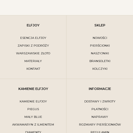
ELFJOY
SKLEP
ESENCJA ELFJOY
NOWOŚCI
ZAPISKI Z PODRÓŻY
PIERŚCIONKI
WARSZAWSKIE ZŁOTO
NASZYJNIKI
MATERIAŁY
BRANSOLETKI
KONTAKT
KOLCZYKI
KAMIENIE ELFJOY
INFORMACJE
KAMIENIE ELFJOY
DOSTAWY I ZWROTY
PIEGUS
PŁATNOŚCI
MAŁY BLUE
NAPRAWY
AKWAMARYN Z ILMENITEM
ROZMIARY PIERŚCIONKÓW
DIAMENTY
REGULAMIN