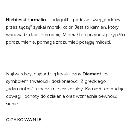
Niebieski turmalin
– indygolit – podczas swej „podróży
przez tęczę” zyskał morski kolor. Jest to kamień, który
wprowadza ład i harmonię. Minerał ten przynosi przyjaźń i
porozumienie, pomaga zrozumieć potęgę miłości.
Najtwardszy, najbardziej krystaliczny
Diament
jest
symbolem trwałości i doskonałości. Z greckiego
„adamantos” oznacza niezniszczalny. Kamień ten dodaje
odwagi i ochoty do działania oraz wzmacnia pewność
siebie.
OPAKOWANIE