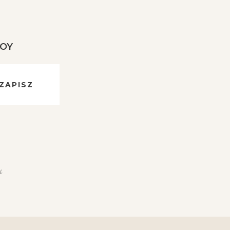
JOY
ZAPISZ
i
.