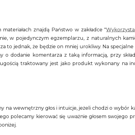
h materiałach znajdą Państwo w zakładce "
Wykorzysta
znie, w pojedynczym egzemplarzu, z naturalnych kamie
za to jednak, że będzie on mniej urokliwy. Na specjal
y o dodanie komentarza z taką informacją, przy skła
ugością traktowany jest jako produkt wykonany na ind
.
y na wewnętrzny głos i intuicje, jeżeli chodzi o wybór k
go polecamy kierować się uważnie głosem swojego pragn
poniżej.