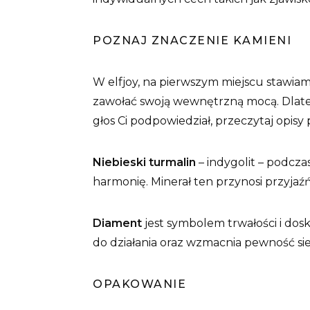
POZNAJ ZNACZENIE KAMIENI
W elfjoy, na pierwszym miejscu stawiamy
zawołać swoją wewnętrzną mocą. Dlateg
głos Ci podpowiedział, przeczytaj opisy 
Niebieski turmalin
– indygolit – podcza
harmonię. Minerał ten przynosi przyjaź
Diament
jest symbolem trwałości i dos
do działania oraz wzmacnia pewność sie
OPAKOWANIE