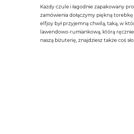
Każdy czule i łagodnie zapakowany prod
zamówienia dołączymy piękną torebkę 
elfjoy był przyjemną chwilą, taką, w 
lawendowo-rumiankową, którą ręcznie p
naszą biżuterię, znajdziesz także coś sł