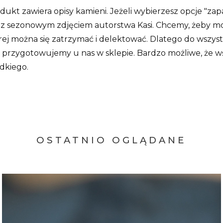
ukt zawiera opisy kamieni. Jeżeli wybierzesz opcje "za
z sezonowym zdjęciem autorstwa Kasi. Chcemy, żeby mo
której można się zatrzymać i delektować. Dlatego do wsz
rzygotowujemy u nas w sklepie. Bardzo możliwe, że wśr
odkiego.
OSTATNIO OGLĄDANE