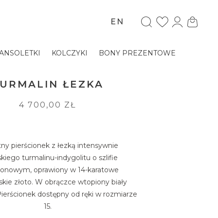
EN
ANSOLETKI
KOLCZYKI
BONY PREZENTOWE
URMALIN ŁEZKA
4 700,00 ZŁ
tny pierścionek z łezką intensywnie
skiego turmalinu-indygolitu o szlifie
onowym, oprawiony w 14-karatowe
kie złoto. W obrączce wtopiony biały
Pierścionek dostępny od ręki w rozmiarze
15.