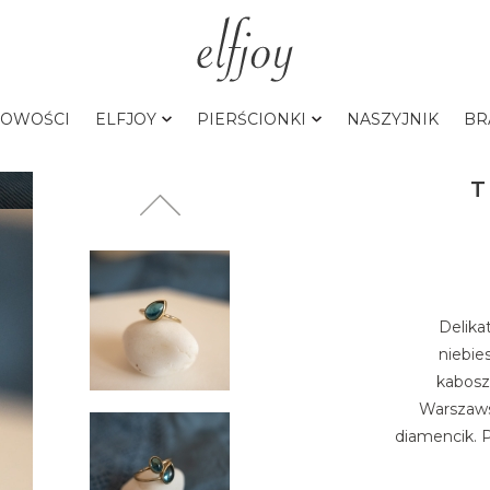
OWOŚCI
ELFJOY
PIERŚCIONKI
NASZYJNIK
BR
T
Delika
niebie
kabosz
Warszaws
diamencik. 