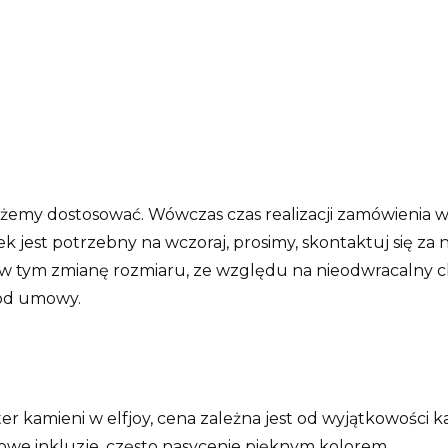
żemy dostosować. Wówczas czas realizacji zamówienia w
k jest potrzebny na wczoraj, prosimy, skontaktuj się z
 w tym zmianę rozmiaru, ze względu na nieodwracalny ch
 od umowy.
r kamieni w elfjoy, cena zależna jest od wyjątkowości ka
kowe inkluzje, często nasycenie pięknym kolorem.