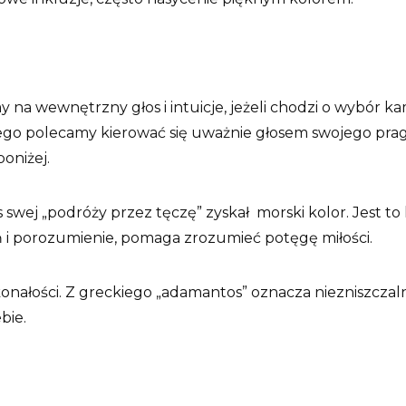
 na wewnętrzny głos i intuicje, jeżeli chodzi o wybór ka
o polecamy kierować się uważnie głosem swojego pragnie
poniżej.
s swej „podróży przez tęczę” zyskał morski kolor. Jest t
ń i porozumienie, pomaga zrozumieć potęgę miłości.
konałości. Z greckiego „adamantos” oznacza niezniszczal
bie.