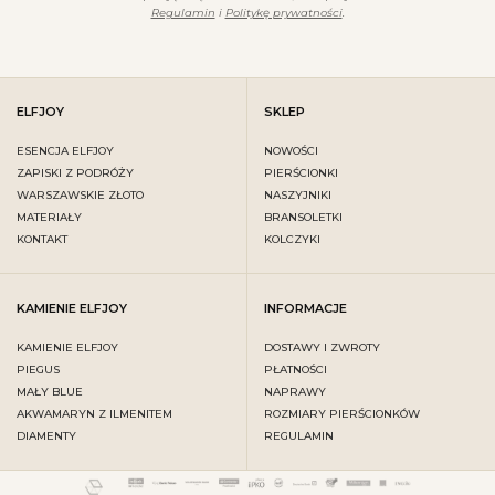
Regulamin
i
Politykę prywatności
.
ELFJOY
SKLEP
ESENCJA ELFJOY
NOWOŚCI
ZAPISKI Z PODRÓŻY
PIERŚCIONKI
WARSZAWSKIE ZŁOTO
NASZYJNIKI
MATERIAŁY
BRANSOLETKI
KONTAKT
KOLCZYKI
KAMIENIE ELFJOY
INFORMACJE
KAMIENIE ELFJOY
DOSTAWY I ZWROTY
PIEGUS
PŁATNOŚCI
MAŁY BLUE
NAPRAWY
AKWAMARYN Z ILMENITEM
ROZMIARY PIERŚCIONKÓW
DIAMENTY
REGULAMIN